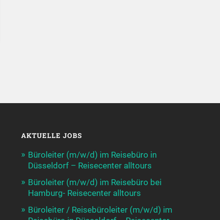
AKTUELLE JOBS
Büroleiter (m/w/d) im Reisebüro in
Düsseldorf – Reisecenter alltours
Büroleiter (m/w/d) im Reisebüro bei
Hamburg- Reisecenter alltours
Büroleiter / Reisebüroleiter (m/w/d) im