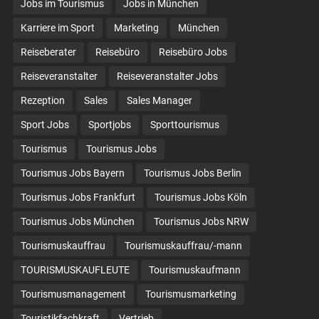
Jobs im Tourismus
Jobs in München
Karriere im Sport
Marketing
München
Reiseberater
Reisebüro
Reisebüro Jobs
Reiseveranstalter
Reiseveranstalter Jobs
Rezeption
Sales
Sales Manager
Sport Jobs
Sportjobs
Sporttourismus
Tourismus
Tourismus Jobs
Tourismus Jobs Bayern
Tourismus Jobs Berlin
Tourismus Jobs Frankfurt
Tourismus Jobs Köln
Tourismus Jobs München
Tourismus Jobs NRW
Tourismuskauffrau
Tourismuskauffrau/-mann
TOURISMUSKAUFLEUTE
Tourismuskaufmann
Tourismusmanagement
Tourismusmarketing
Touristikfachkraft
Vertrieb