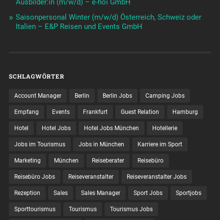
Ausbilder:in (m/w/d) – e-hoi GmbH
Saisonpersonal Winter (m/w/d) Österreich, Schweiz oder
Italien – E&P Reisen und Events GmbH
SCHLAGWÖRTER
Account Manager
Berlin
Berlin Jobs
Camping Jobs
Empfang
Events
Frankfurt
Guest Relation
Hamburg
Hotel
Hotel Jobs
Hotel Jobs München
Hotellerie
Jobs im Tourismus
Jobs in München
Karriere im Sport
Marketing
München
Reiseberater
Reisebüro
Reisebüro Jobs
Reiseveranstalter
Reiseveranstalter Jobs
Rezeption
Sales
Sales Manager
Sport Jobs
Sportjobs
Sporttourismus
Tourismus
Tourismus Jobs