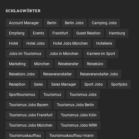
SCHLAGWÖRTER
Account Manager
Berlin
Berlin Jobs
Camping Jobs
Empfang
Events
Frankfurt
Guest Relation
Hamburg
Hotel
Hotel Jobs
Hotel Jobs München
Hotellerie
Jobs im Tourismus
Jobs in München
Karriere im Sport
Marketing
München
Reiseberater
Reisebüro
Reisebüro Jobs
Reiseveranstalter
Reiseveranstalter Jobs
Rezeption
Sales
Sales Manager
Sport Jobs
Sportjobs
Sporttourismus
Tourismus
Tourismus Jobs
Tourismus Jobs Bayern
Tourismus Jobs Berlin
Tourismus Jobs Frankfurt
Tourismus Jobs Köln
Tourismus Jobs München
Tourismus Jobs NRW
Tourismuskauffrau
Tourismuskauffrau/-mann