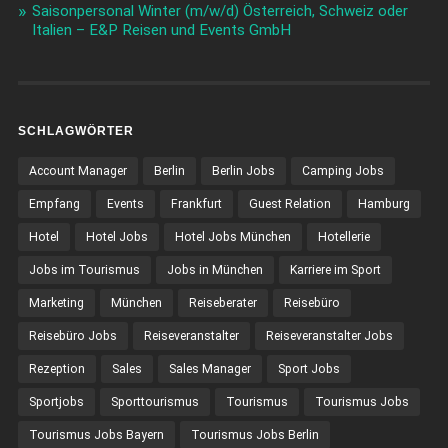
Saisonpersonal Winter (m/w/d) Österreich, Schweiz oder
Italien – E&P Reisen und Events GmbH
SCHLAGWÖRTER
Account Manager
Berlin
Berlin Jobs
Camping Jobs
Empfang
Events
Frankfurt
Guest Relation
Hamburg
Hotel
Hotel Jobs
Hotel Jobs München
Hotellerie
Jobs im Tourismus
Jobs in München
Karriere im Sport
Marketing
München
Reiseberater
Reisebüro
Reisebüro Jobs
Reiseveranstalter
Reiseveranstalter Jobs
Rezeption
Sales
Sales Manager
Sport Jobs
Sportjobs
Sporttourismus
Tourismus
Tourismus Jobs
Tourismus Jobs Bayern
Tourismus Jobs Berlin