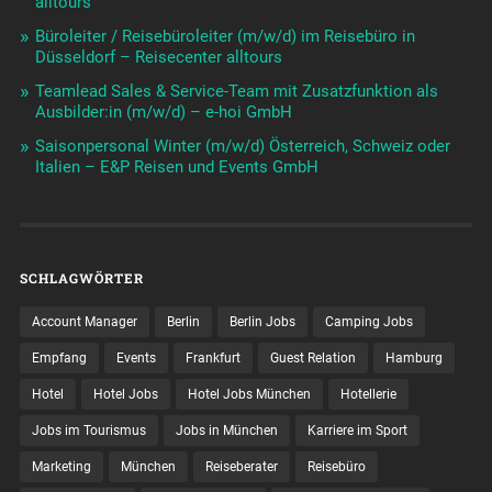
alltours
Büroleiter / Reisebüroleiter (m/w/d) im Reisebüro in
Düsseldorf – Reisecenter alltours
Teamlead Sales & Service-Team mit Zusatzfunktion als
Ausbilder:in (m/w/d) – e-hoi GmbH
Saisonpersonal Winter (m/w/d) Österreich, Schweiz oder
Italien – E&P Reisen und Events GmbH
SCHLAGWÖRTER
Account Manager
Berlin
Berlin Jobs
Camping Jobs
Empfang
Events
Frankfurt
Guest Relation
Hamburg
Hotel
Hotel Jobs
Hotel Jobs München
Hotellerie
Jobs im Tourismus
Jobs in München
Karriere im Sport
Marketing
München
Reiseberater
Reisebüro