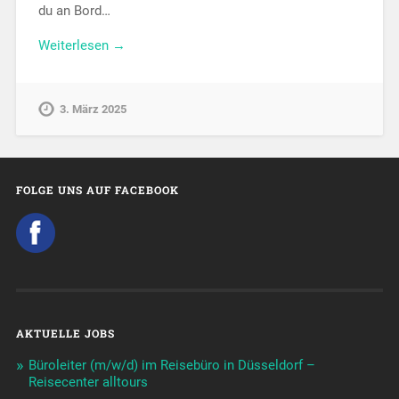
du an Bord…
Weiterlesen →
3. März 2025
FOLGE UNS AUF FACEBOOK
AKTUELLE JOBS
Büroleiter (m/w/d) im Reisebüro in Düsseldorf –
Reisecenter alltours