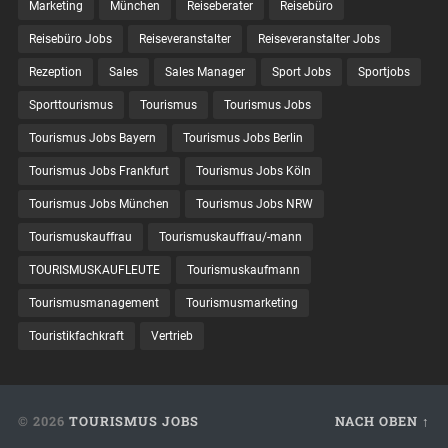
Marketing
München
Reiseberater
Reisebüro
Reisebüro Jobs
Reiseveranstalter
Reiseveranstalter Jobs
Rezeption
Sales
Sales Manager
Sport Jobs
Sportjobs
Sporttourismus
Tourismus
Tourismus Jobs
Tourismus Jobs Bayern
Tourismus Jobs Berlin
Tourismus Jobs Frankfurt
Tourismus Jobs Köln
Tourismus Jobs München
Tourismus Jobs NRW
Tourismuskauffrau
Tourismuskauffrau/-mann
TOURISMUSKAUFLEUTE
Tourismuskaufmann
Tourismusmanagement
Tourismusmarketing
Touristikfachkraft
Vertrieb
© 2026
TOURISMUS JOBS
NACH OBEN ↑