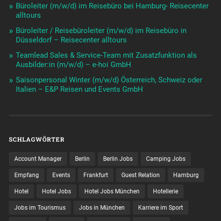
Büroleiter (m/w/d) im Reisebüro bei Hamburg- Reisecenter
alltours
Büroleiter / Reisebüroleiter (m/w/d) im Reisebüro in
Düsseldorf – Reisecenter alltours
Teamlead Sales & Service-Team mit Zusatzfunktion als
Ausbilder:in (m/w/d) – e-hoi GmbH
Saisonpersonal Winter (m/w/d) Österreich, Schweiz oder
Italien – E&P Reisen und Events GmbH
SCHLAGWÖRTER
Account Manager
Berlin
Berlin Jobs
Camping Jobs
Empfang
Events
Frankfurt
Guest Relation
Hamburg
Hotel
Hotel Jobs
Hotel Jobs München
Hotellerie
Jobs im Tourismus
Jobs in München
Karriere im Sport