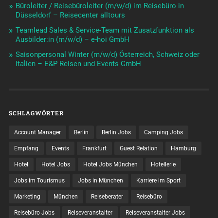
Büroleiter / Reisebüroleiter (m/w/d) im Reisebüro in
Düsseldorf – Reisecenter alltours
Teamlead Sales & Service-Team mit Zusatzfunktion als
Ausbilder:in (m/w/d) – e-hoi GmbH
Saisonpersonal Winter (m/w/d) Österreich, Schweiz oder
Italien – E&P Reisen und Events GmbH
SCHLAGWÖRTER
Account Manager
Berlin
Berlin Jobs
Camping Jobs
Empfang
Events
Frankfurt
Guest Relation
Hamburg
Hotel
Hotel Jobs
Hotel Jobs München
Hotellerie
Jobs im Tourismus
Jobs in München
Karriere im Sport
Marketing
München
Reiseberater
Reisebüro
Reisebüro Jobs
Reiseveranstalter
Reiseveranstalter Jobs