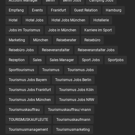
Account Manager
Berlin
Berlin Jobs
Camping Jobs
Empfang
Events
Frankfurt
Guest Relation
Hamburg
Hotel
Hotel Jobs
Hotel Jobs München
Hotellerie
Jobs im Tourismus
Jobs in München
Karriere im Sport
Marketing
München
Reiseberater
Reisebüro
Reisebüro Jobs
Reiseveranstalter
Reiseveranstalter Jobs
Rezeption
Sales
Sales Manager
Sport Jobs
Sportjobs
Sporttourismus
Tourismus
Tourismus Jobs
Tourismus Jobs Bayern
Tourismus Jobs Berlin
Tourismus Jobs Frankfurt
Tourismus Jobs Köln
Tourismus Jobs München
Tourismus Jobs NRW
Tourismuskauffrau
Tourismuskauffrau/-mann
TOURISMUSKAUFLEUTE
Tourismuskaufmann
Tourismusmanagement
Tourismusmarketing