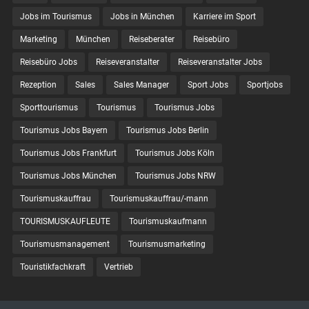
Jobs im Tourismus
Jobs in München
Karriere im Sport
Marketing
München
Reiseberater
Reisebüro
Reisebüro Jobs
Reiseveranstalter
Reiseveranstalter Jobs
Rezeption
Sales
Sales Manager
Sport Jobs
Sportjobs
Sporttourismus
Tourismus
Tourismus Jobs
Tourismus Jobs Bayern
Tourismus Jobs Berlin
Tourismus Jobs Frankfurt
Tourismus Jobs Köln
Tourismus Jobs München
Tourismus Jobs NRW
Tourismuskauffrau
Tourismuskauffrau/-mann
TOURISMUSKAUFLEUTE
Tourismuskaufmann
Tourismusmanagement
Tourismusmarketing
Touristikfachkraft
Vertrieb