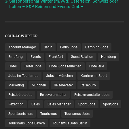
Saisonpersonal Winter (m/w/d) Österreich, Schweiz oder
Italien – E&P Reisen und Events GmbH
SCHLAGWÖRTER
Account Manager
Berlin
Berlin Jobs
Camping Jobs
Empfang
Events
Frankfurt
Guest Relation
Hamburg
Hotel
Hotel Jobs
Hotel Jobs München
Hotellerie
Jobs im Tourismus
Jobs in München
Karriere im Sport
Marketing
München
Reiseberater
Reisebüro
Reisebüro Jobs
Reiseveranstalter
Reiseveranstalter Jobs
Rezeption
Sales
Sales Manager
Sport Jobs
Sportjobs
Sporttourismus
Tourismus
Tourismus Jobs
Tourismus Jobs Bayern
Tourismus Jobs Berlin