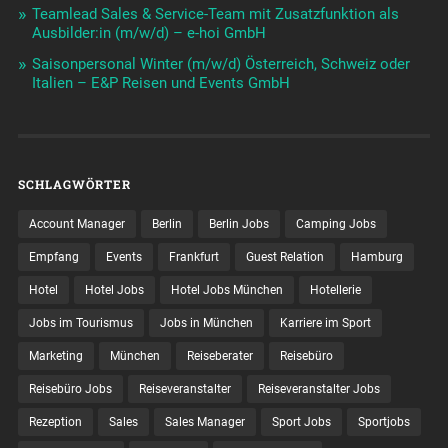
Teamlead Sales & Service-Team mit Zusatzfunktion als
Ausbilder:in (m/w/d) – e-hoi GmbH
Saisonpersonal Winter (m/w/d) Österreich, Schweiz oder
Italien – E&P Reisen und Events GmbH
SCHLAGWÖRTER
Account Manager
Berlin
Berlin Jobs
Camping Jobs
Empfang
Events
Frankfurt
Guest Relation
Hamburg
Hotel
Hotel Jobs
Hotel Jobs München
Hotellerie
Jobs im Tourismus
Jobs in München
Karriere im Sport
Marketing
München
Reiseberater
Reisebüro
Reisebüro Jobs
Reiseveranstalter
Reiseveranstalter Jobs
Rezeption
Sales
Sales Manager
Sport Jobs
Sportjobs