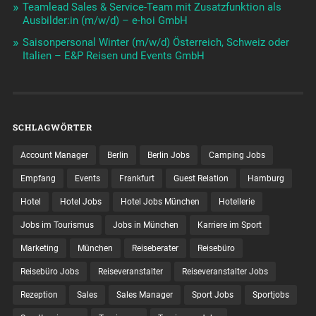
Teamlead Sales & Service-Team mit Zusatzfunktion als
Ausbilder:in (m/w/d) – e-hoi GmbH
Saisonpersonal Winter (m/w/d) Österreich, Schweiz oder
Italien – E&P Reisen und Events GmbH
SCHLAGWÖRTER
Account Manager
Berlin
Berlin Jobs
Camping Jobs
Empfang
Events
Frankfurt
Guest Relation
Hamburg
Hotel
Hotel Jobs
Hotel Jobs München
Hotellerie
Jobs im Tourismus
Jobs in München
Karriere im Sport
Marketing
München
Reiseberater
Reisebüro
Reisebüro Jobs
Reiseveranstalter
Reiseveranstalter Jobs
Rezeption
Sales
Sales Manager
Sport Jobs
Sportjobs