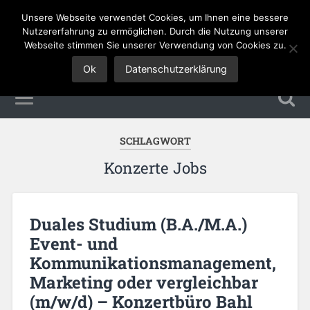
Unsere Webseite verwendet Cookies, um Ihnen eine bessere
Tourismus Jobs
Nutzererfahrung zu ermöglichen. Durch die Nutzung unserer
Webseite stimmen Sie unserer Verwendung von Cookies zu.
Ok
Datenschutzerklärung
SCHLAGWORT
Konzerte Jobs
Duales Studium (B.A./M.A.)
Event- und
Kommunikationsmanagement,
Marketing oder vergleichbar
(m/w/d) – Konzertbüro Bahl