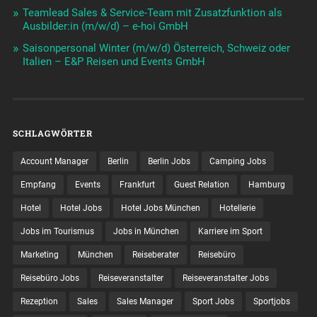
Teamlead Sales & Service-Team mit Zusatzfunktion als
Ausbilder:in (m/w/d) – e-hoi GmbH
Saisonpersonal Winter (m/w/d) Österreich, Schweiz oder
Italien – E&P Reisen und Events GmbH
SCHLAGWÖRTER
Account Manager
Berlin
Berlin Jobs
Camping Jobs
Empfang
Events
Frankfurt
Guest Relation
Hamburg
Hotel
Hotel Jobs
Hotel Jobs München
Hotellerie
Jobs im Tourismus
Jobs in München
Karriere im Sport
Marketing
München
Reiseberater
Reisebüro
Reisebüro Jobs
Reiseveranstalter
Reiseveranstalter Jobs
Rezeption
Sales
Sales Manager
Sport Jobs
Sportjobs