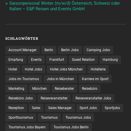
Saisonpersonal Winter (m/w/d) Österreich, Schweiz oder
Italien – E&P Reisen und Events GmbH
SCHLAGWÖRTER
Account Manager
Berlin
Berlin Jobs
Camping Jobs
Empfang
Events
Frankfurt
Guest Relation
Hamburg
Hotel
Hotel Jobs
Hotel Jobs München
Hotellerie
Jobs im Tourismus
Jobs in München
Karriere im Sport
Marketing
München
Reiseberater
Reisebüro
Reisebüro Jobs
Reiseveranstalter
Reiseveranstalter Jobs
Rezeption
Sales
Sales Manager
Sport Jobs
Sportjobs
Sporttourismus
Tourismus
Tourismus Jobs
Tourismus Jobs Bayern
Tourismus Jobs Berlin