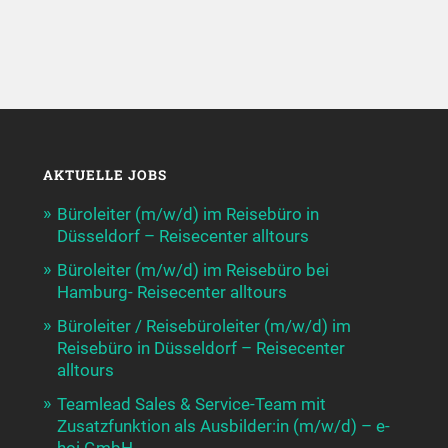
AKTUELLE JOBS
Büroleiter (m/w/d) im Reisebüro in
Düsseldorf – Reisecenter alltours
Büroleiter (m/w/d) im Reisebüro bei
Hamburg- Reisecenter alltours
Büroleiter / Reisebüroleiter (m/w/d) im
Reisebüro in Düsseldorf – Reisecenter
alltours
Teamlead Sales & Service-Team mit
Zusatzfunktion als Ausbilder:in (m/w/d) – e-