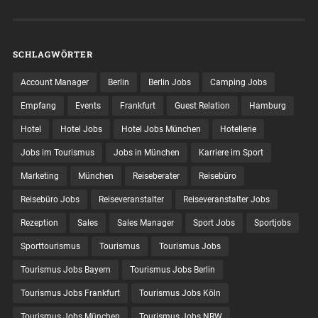
SCHLAGWÖRTER
Account Manager
Berlin
Berlin Jobs
Camping Jobs
Empfang
Events
Frankfurt
Guest Relation
Hamburg
Hotel
Hotel Jobs
Hotel Jobs München
Hotellerie
Jobs im Tourismus
Jobs in München
Karriere im Sport
Marketing
München
Reiseberater
Reisebüro
Reisebüro Jobs
Reiseveranstalter
Reiseveranstalter Jobs
Rezeption
Sales
Sales Manager
Sport Jobs
Sportjobs
Sporttourismus
Tourismus
Tourismus Jobs
Tourismus Jobs Bayern
Tourismus Jobs Berlin
Tourismus Jobs Frankfurt
Tourismus Jobs Köln
Tourismus Jobs München
Tourismus Jobs NRW