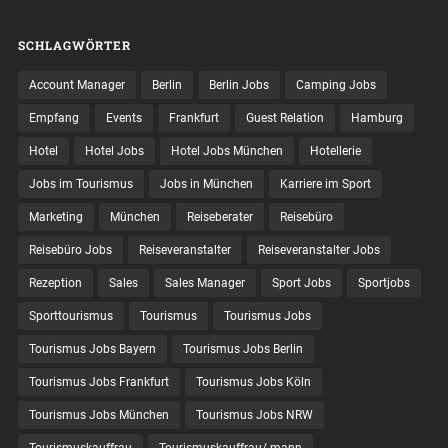
SCHLAGWÖRTER
Account Manager
Berlin
Berlin Jobs
Camping Jobs
Empfang
Events
Frankfurt
Guest Relation
Hamburg
Hotel
Hotel Jobs
Hotel Jobs München
Hotellerie
Jobs im Tourismus
Jobs in München
Karriere im Sport
Marketing
München
Reiseberater
Reisebüro
Reisebüro Jobs
Reiseveranstalter
Reiseveranstalter Jobs
Rezeption
Sales
Sales Manager
Sport Jobs
Sportjobs
Sporttourismus
Tourismus
Tourismus Jobs
Tourismus Jobs Bayern
Tourismus Jobs Berlin
Tourismus Jobs Frankfurt
Tourismus Jobs Köln
Tourismus Jobs München
Tourismus Jobs NRW