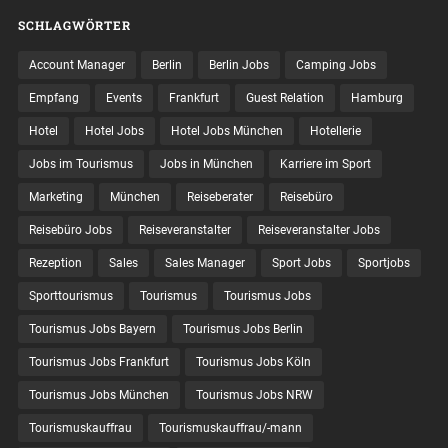
SCHLAGWÖRTER
Account Manager
Berlin
Berlin Jobs
Camping Jobs
Empfang
Events
Frankfurt
Guest Relation
Hamburg
Hotel
Hotel Jobs
Hotel Jobs München
Hotellerie
Jobs im Tourismus
Jobs in München
Karriere im Sport
Marketing
München
Reiseberater
Reisebüro
Reisebüro Jobs
Reiseveranstalter
Reiseveranstalter Jobs
Rezeption
Sales
Sales Manager
Sport Jobs
Sportjobs
Sporttourismus
Tourismus
Tourismus Jobs
Tourismus Jobs Bayern
Tourismus Jobs Berlin
Tourismus Jobs Frankfurt
Tourismus Jobs Köln
Tourismus Jobs München
Tourismus Jobs NRW
Tourismuskauffrau
Tourismuskauffrau/-mann