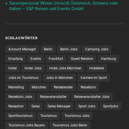
Saisonpersonal Winter (m/w/d) Österreich, Schweiz oder
Italien – E&P Reisen und Events GmbH
SCHLAGWÖRTER
Account Manager
Berlin
Berlin Jobs
Camping Jobs
Empfang
Events
Frankfurt
Guest Relation
Hamburg
Hotel
Hotel Jobs
Hotel Jobs München
Hotellerie
Jobs im Tourismus
Jobs in München
Karriere im Sport
Marketing
München
Reiseberater
Reisebüro
Reisebüro Jobs
Reiseveranstalter
Reiseveranstalter Jobs
Rezeption
Sales
Sales Manager
Sport Jobs
Sportjobs
Sporttourismus
Tourismus
Tourismus Jobs
Tourismus Jobs Bayern
Tourismus Jobs Berlin