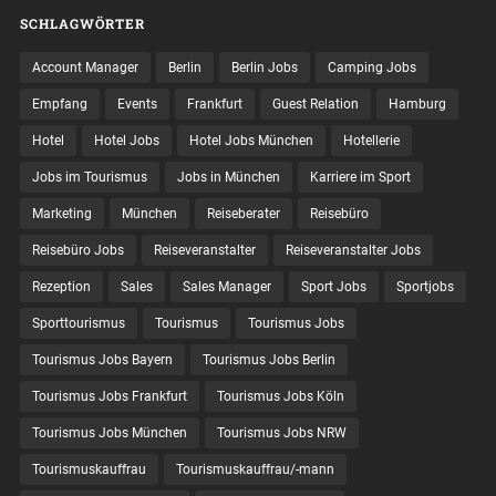
SCHLAGWÖRTER
Account Manager
Berlin
Berlin Jobs
Camping Jobs
Empfang
Events
Frankfurt
Guest Relation
Hamburg
Hotel
Hotel Jobs
Hotel Jobs München
Hotellerie
Jobs im Tourismus
Jobs in München
Karriere im Sport
Marketing
München
Reiseberater
Reisebüro
Reisebüro Jobs
Reiseveranstalter
Reiseveranstalter Jobs
Rezeption
Sales
Sales Manager
Sport Jobs
Sportjobs
Sporttourismus
Tourismus
Tourismus Jobs
Tourismus Jobs Bayern
Tourismus Jobs Berlin
Tourismus Jobs Frankfurt
Tourismus Jobs Köln
Tourismus Jobs München
Tourismus Jobs NRW
Tourismuskauffrau
Tourismuskauffrau/-mann