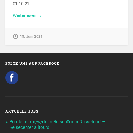
01.10.21….
Weiterlesen →
18. Juni 2021
FOLGE UNS AUF FACEBOOK
AKTUELLE JOBS
Büroleiter (m/w/d) im Reisebüro in Düsseldorf –
Reisecenter alltours