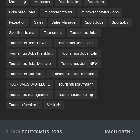
Marketing
München
Reiseberater
Reisebüro
Reisebüro Jobs
Reiseveranstalter
Reiseveranstalter Jobs
Rezeption
Sales
Sales Manager
Sport Jobs
Sportjobs
Sporttourismus
Tourismus
Tourismus Jobs
Tourismus Jobs Bayern
Tourismus Jobs Berlin
Tourismus Jobs Frankfurt
Tourismus Jobs Köln
Tourismus Jobs München
Tourismus Jobs NRW
Tourismuskauffrau
Tourismuskauffrau/-mann
TOURISMUSKAUFLEUTE
Tourismuskaufmann
Tourismusmanagement
Tourismusmarketing
Touristikfachkraft
Vertrieb
© 2026
TOURISMUS JOBS
NACH OBEN ↑