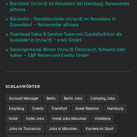
Büroleiter (m/w/d) im Reisebüro bei Hamburg- Reisecenter
alltours
Büroleiter / Reisebüroleiter (m/w/d) im Reisebüro in
Düsseldorf – Reisecenter alltours
Teamlead Sales & Service-Team mit Zusatzfunktion als
Ausbilder:in (m/w/d) – e-hoi GmbH
Saisonpersonal Winter (m/w/d) Österreich, Schweiz oder
Italien – E&P Reisen und Events GmbH
SCHLAGWÖRTER
Account Manager
Berlin
Berlin Jobs
Camping Jobs
Empfang
Events
Frankfurt
Guest Relation
Hamburg
Hotel
Hotel Jobs
Hotel Jobs München
Hotellerie
Jobs im Tourismus
Jobs in München
Karriere im Sport