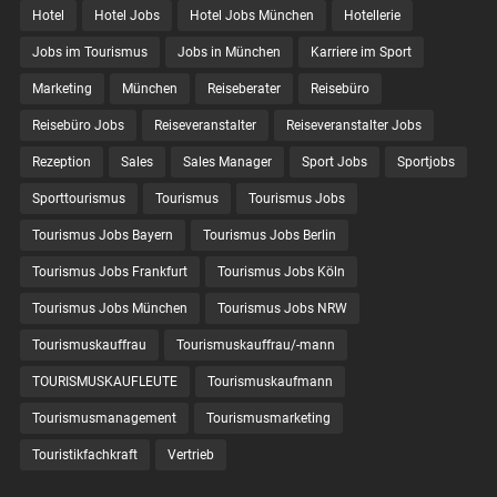
Hotel
Hotel Jobs
Hotel Jobs München
Hotellerie
Jobs im Tourismus
Jobs in München
Karriere im Sport
Marketing
München
Reiseberater
Reisebüro
Reisebüro Jobs
Reiseveranstalter
Reiseveranstalter Jobs
Rezeption
Sales
Sales Manager
Sport Jobs
Sportjobs
Sporttourismus
Tourismus
Tourismus Jobs
Tourismus Jobs Bayern
Tourismus Jobs Berlin
Tourismus Jobs Frankfurt
Tourismus Jobs Köln
Tourismus Jobs München
Tourismus Jobs NRW
Tourismuskauffrau
Tourismuskauffrau/-mann
TOURISMUSKAUFLEUTE
Tourismuskaufmann
Tourismusmanagement
Tourismusmarketing
Touristikfachkraft
Vertrieb