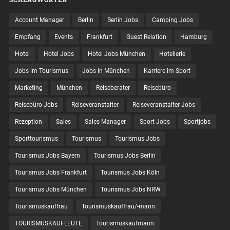
Account Manager
Berlin
Berlin Jobs
Camping Jobs
Empfang
Events
Frankfurt
Guest Relation
Hamburg
Hotel
Hotel Jobs
Hotel Jobs München
Hotellerie
Jobs im Tourismus
Jobs in München
Karriere im Sport
Marketing
München
Reiseberater
Reisebüro
Reisebüro Jobs
Reiseveranstalter
Reiseveranstalter Jobs
Rezeption
Sales
Sales Manager
Sport Jobs
Sportjobs
Sporttourismus
Tourismus
Tourismus Jobs
Tourismus Jobs Bayern
Tourismus Jobs Berlin
Tourismus Jobs Frankfurt
Tourismus Jobs Köln
Tourismus Jobs München
Tourismus Jobs NRW
Tourismuskauffrau
Tourismuskauffrau/-mann
TOURISMUSKAUFLEUTE
Tourismuskaufmann