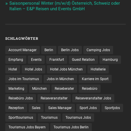
Saisonpersonal Winter (m/w/d) Österreich, Schweiz oder
Italien – E&P Reisen und Events GmbH
SCHLAGWÖRTER
Account Manager
Berlin
Berlin Jobs
Camping Jobs
Empfang
Events
Frankfurt
Guest Relation
Hamburg
Hotel
Hotel Jobs
Hotel Jobs München
Hotellerie
Jobs im Tourismus
Jobs in München
Karriere im Sport
Marketing
München
Reiseberater
Reisebüro
Reisebüro Jobs
Reiseveranstalter
Reiseveranstalter Jobs
Rezeption
Sales
Sales Manager
Sport Jobs
Sportjobs
Sporttourismus
Tourismus
Tourismus Jobs
Tourismus Jobs Bayern
Tourismus Jobs Berlin