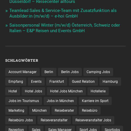
Düsseldorf – Reisecenter alltours
Teamlead Sales & Service-Team mit Zusatzfunktion als
Ausbilder:in (m/w/d) – e-hoi GmbH
Saisonpersonal Winter (m/w/d) Österreich, Schweiz oder
Italien – E&P Reisen und Events GmbH
SCHLAGWÖRTER
Account Manager
Berlin
Berlin Jobs
Camping Jobs
Empfang
Events
Frankfurt
Guest Relation
Hamburg
Hotel
Hotel Jobs
Hotel Jobs München
Hotellerie
Jobs im Tourismus
Jobs in München
Karriere im Sport
Marketing
München
Reiseberater
Reisebüro
Reisebüro Jobs
Reiseveranstalter
Reiseveranstalter Jobs
Rezeption
Sales
Sales Manager
Sport Jobs
Sportjobs