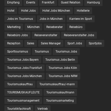
Empfang
Events
Frankfurt
Guest Relation
Hamburg
Hotel
Hotel Jobs
Hotel Jobs München
Hotellerie
Jobs im Tourismus
Jobs in München
Karriere im Sport
Marketing
München
Reiseberater
Reisebüro
Reisebüro Jobs
Reiseveranstalter
Reiseveranstalter Jobs
Rezeption
Sales
Sales Manager
Sport Jobs
Sportjobs
Sporttourismus
Tourismus
Tourismus Jobs
Tourismus Jobs Bayern
Tourismus Jobs Berlin
Tourismus Jobs Frankfurt
Tourismus Jobs Köln
Tourismus Jobs München
Tourismus Jobs NRW
Tourismuskauffrau
Tourismuskauffrau/-mann
TOURISMUSKAUFLEUTE
Tourismuskaufmann
Tourismusmanagement
Tourismusmarketing
Touristikfachkraft
Vertrieb