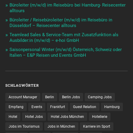
Büroleiter (m/w/d) im Reisebüro bei Hamburg- Reisecenter
alltours
Büroleiter / Reisebüroleiter (m/w/d) im Reisebüro in
Düsseldorf – Reisecenter alltours
Teamlead Sales & Service-Team mit Zusatzfunktion als
Ausbilder:in (m/w/d) – e-hoi GmbH
Saisonpersonal Winter (m/w/d) Österreich, Schweiz oder
Italien – E&P Reisen und Events GmbH
SCHLAGWÖRTER
Account Manager
Berlin
Berlin Jobs
Camping Jobs
Empfang
Events
Frankfurt
Guest Relation
Hamburg
Hotel
Hotel Jobs
Hotel Jobs München
Hotellerie
Jobs im Tourismus
Jobs in München
Karriere im Sport