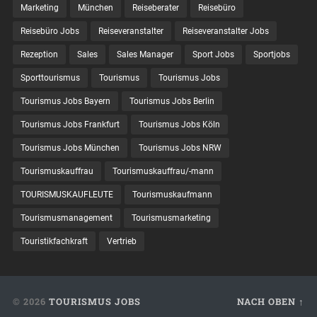
Marketing
München
Reiseberater
Reisebüro
Reisebüro Jobs
Reiseveranstalter
Reiseveranstalter Jobs
Rezeption
Sales
Sales Manager
Sport Jobs
Sportjobs
Sporttourismus
Tourismus
Tourismus Jobs
Tourismus Jobs Bayern
Tourismus Jobs Berlin
Tourismus Jobs Frankfurt
Tourismus Jobs Köln
Tourismus Jobs München
Tourismus Jobs NRW
Tourismuskauffrau
Tourismuskauffrau/-mann
TOURISMUSKAUFLEUTE
Tourismuskaufmann
Tourismusmanagement
Tourismusmarketing
Touristikfachkraft
Vertrieb
© 2026
TOURISMUS JOBS
NACH OBEN ↑