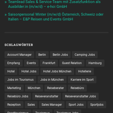
Teamlead Sales & Service-Team mit Zusatzfunktion als
Ausbilder:in (m/w/d) – e-hoi GmbH
Saisonpersonal Winter (m/w/d) Österreich, Schweiz oder
Italien – E&P Reisen und Events GmbH
SCHLAGWÖRTER
Account Manager
Berlin
Berlin Jobs
Camping Jobs
Empfang
Events
Frankfurt
Guest Relation
Hamburg
Hotel
Hotel Jobs
Hotel Jobs München
Hotellerie
Jobs im Tourismus
Jobs in München
Karriere im Sport
Marketing
München
Reiseberater
Reisebüro
Reisebüro Jobs
Reiseveranstalter
Reiseveranstalter Jobs
Rezeption
Sales
Sales Manager
Sport Jobs
Sportjobs
Sporttourismus
Tourismus
Tourismus Jobs