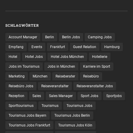
SCHLAGWÖRTER
Account Manager
Berlin
Berlin Jobs
Camping Jobs
Empfang
Events
Frankfurt
Guest Relation
Hamburg
Hotel
Hotel Jobs
Hotel Jobs München
Hotellerie
Jobs im Tourismus
Jobs in München
Karriere im Sport
Marketing
München
Reiseberater
Reisebüro
Reisebüro Jobs
Reiseveranstalter
Reiseveranstalter Jobs
Rezeption
Sales
Sales Manager
Sport Jobs
Sportjobs
Sporttourismus
Tourismus
Tourismus Jobs
Tourismus Jobs Bayern
Tourismus Jobs Berlin
Tourismus Jobs Frankfurt
Tourismus Jobs Köln