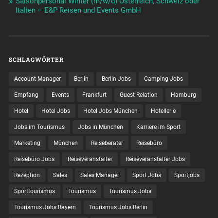
Saisonpersonal Winter (m/w/d) Österreich, Schweiz oder
Italien – E&P Reisen und Events GmbH
SCHLAGWÖRTER
Account Manager
Berlin
Berlin Jobs
Camping Jobs
Empfang
Events
Frankfurt
Guest Relation
Hamburg
Hotel
Hotel Jobs
Hotel Jobs München
Hotellerie
Jobs im Tourismus
Jobs in München
Karriere im Sport
Marketing
München
Reiseberater
Reisebüro
Reisebüro Jobs
Reiseveranstalter
Reiseveranstalter Jobs
Rezeption
Sales
Sales Manager
Sport Jobs
Sportjobs
Sporttourismus
Tourismus
Tourismus Jobs
Tourismus Jobs Bayern
Tourismus Jobs Berlin