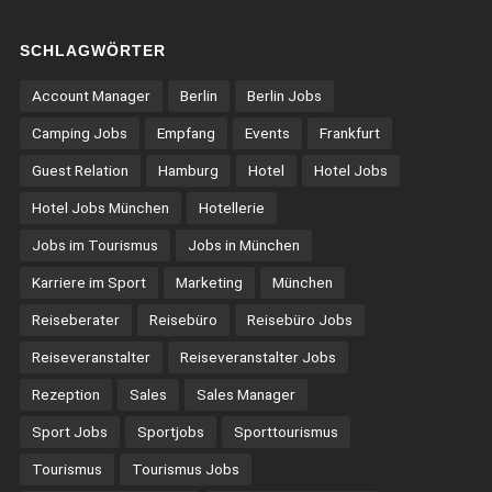
SCHLAGWÖRTER
Account Manager
Berlin
Berlin Jobs
Camping Jobs
Empfang
Events
Frankfurt
Guest Relation
Hamburg
Hotel
Hotel Jobs
Hotel Jobs München
Hotellerie
Jobs im Tourismus
Jobs in München
Karriere im Sport
Marketing
München
Reiseberater
Reisebüro
Reisebüro Jobs
Reiseveranstalter
Reiseveranstalter Jobs
Rezeption
Sales
Sales Manager
Sport Jobs
Sportjobs
Sporttourismus
Tourismus
Tourismus Jobs