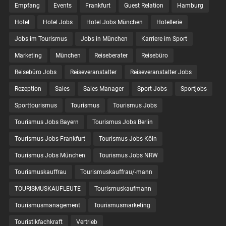
Empfang
Events
Frankfurt
Guest Relation
Hamburg
Hotel
Hotel Jobs
Hotel Jobs München
Hotellerie
Jobs im Tourismus
Jobs in München
Karriere im Sport
Marketing
München
Reiseberater
Reisebüro
Reisebüro Jobs
Reiseveranstalter
Reiseveranstalter Jobs
Rezeption
Sales
Sales Manager
Sport Jobs
Sportjobs
Sporttourismus
Tourismus
Tourismus Jobs
Tourismus Jobs Bayern
Tourismus Jobs Berlin
Tourismus Jobs Frankfurt
Tourismus Jobs Köln
Tourismus Jobs München
Tourismus Jobs NRW
Tourismuskauffrau
Tourismuskauffrau/-mann
TOURISMUSKAUFLEUTE
Tourismuskaufmann
Tourismusmanagement
Tourismusmarketing
Touristikfachkraft
Vertrieb