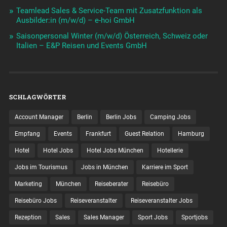
Teamlead Sales & Service-Team mit Zusatzfunktion als
Ausbilder:in (m/w/d) – e-hoi GmbH
Saisonpersonal Winter (m/w/d) Österreich, Schweiz oder
Italien – E&P Reisen und Events GmbH
SCHLAGWÖRTER
Account Manager
Berlin
Berlin Jobs
Camping Jobs
Empfang
Events
Frankfurt
Guest Relation
Hamburg
Hotel
Hotel Jobs
Hotel Jobs München
Hotellerie
Jobs im Tourismus
Jobs in München
Karriere im Sport
Marketing
München
Reiseberater
Reisebüro
Reisebüro Jobs
Reiseveranstalter
Reiseveranstalter Jobs
Rezeption
Sales
Sales Manager
Sport Jobs
Sportjobs