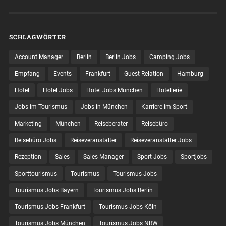
SCHLAGWÖRTER
Account Manager
Berlin
Berlin Jobs
Camping Jobs
Empfang
Events
Frankfurt
Guest Relation
Hamburg
Hotel
Hotel Jobs
Hotel Jobs München
Hotellerie
Jobs im Tourismus
Jobs in München
Karriere im Sport
Marketing
München
Reiseberater
Reisebüro
Reisebüro Jobs
Reiseveranstalter
Reiseveranstalter Jobs
Rezeption
Sales
Sales Manager
Sport Jobs
Sportjobs
Sporttourismus
Tourismus
Tourismus Jobs
Tourismus Jobs Bayern
Tourismus Jobs Berlin
Tourismus Jobs Frankfurt
Tourismus Jobs Köln
Tourismus Jobs München
Tourismus Jobs NRW