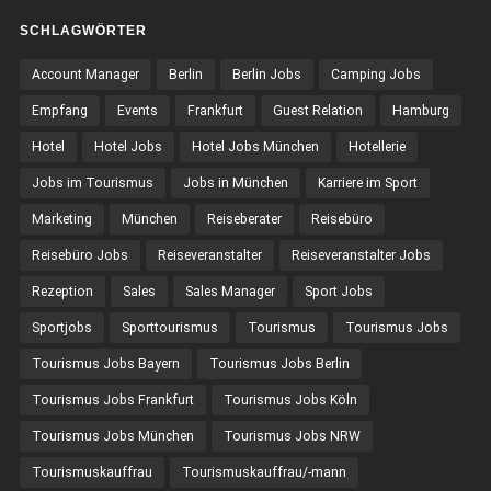
SCHLAGWÖRTER
Account Manager
Berlin
Berlin Jobs
Camping Jobs
Empfang
Events
Frankfurt
Guest Relation
Hamburg
Hotel
Hotel Jobs
Hotel Jobs München
Hotellerie
Jobs im Tourismus
Jobs in München
Karriere im Sport
Marketing
München
Reiseberater
Reisebüro
Reisebüro Jobs
Reiseveranstalter
Reiseveranstalter Jobs
Rezeption
Sales
Sales Manager
Sport Jobs
Sportjobs
Sporttourismus
Tourismus
Tourismus Jobs
Tourismus Jobs Bayern
Tourismus Jobs Berlin
Tourismus Jobs Frankfurt
Tourismus Jobs Köln
Tourismus Jobs München
Tourismus Jobs NRW
Tourismuskauffrau
Tourismuskauffrau/-mann