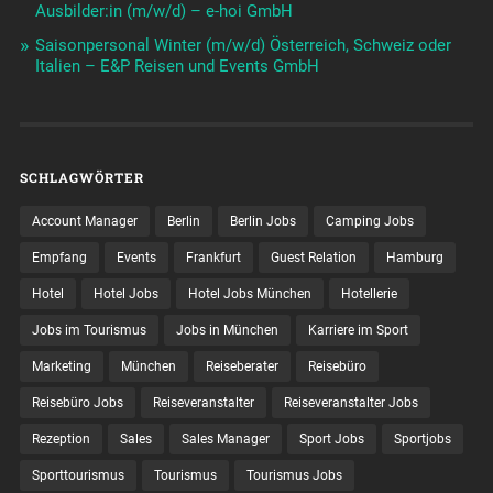
Ausbilder:in (m/w/d) – e-hoi GmbH
Saisonpersonal Winter (m/w/d) Österreich, Schweiz oder
Italien – E&P Reisen und Events GmbH
SCHLAGWÖRTER
Account Manager
Berlin
Berlin Jobs
Camping Jobs
Empfang
Events
Frankfurt
Guest Relation
Hamburg
Hotel
Hotel Jobs
Hotel Jobs München
Hotellerie
Jobs im Tourismus
Jobs in München
Karriere im Sport
Marketing
München
Reiseberater
Reisebüro
Reisebüro Jobs
Reiseveranstalter
Reiseveranstalter Jobs
Rezeption
Sales
Sales Manager
Sport Jobs
Sportjobs
Sporttourismus
Tourismus
Tourismus Jobs