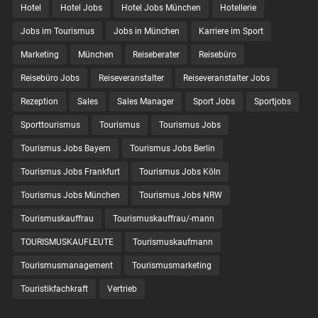
Hotel
Hotel Jobs
Hotel Jobs München
Hotellerie
Jobs im Tourismus
Jobs in München
Karriere im Sport
Marketing
München
Reiseberater
Reisebüro
Reisebüro Jobs
Reiseveranstalter
Reiseveranstalter Jobs
Rezeption
Sales
Sales Manager
Sport Jobs
Sportjobs
Sporttourismus
Tourismus
Tourismus Jobs
Tourismus Jobs Bayern
Tourismus Jobs Berlin
Tourismus Jobs Frankfurt
Tourismus Jobs Köln
Tourismus Jobs München
Tourismus Jobs NRW
Tourismuskauffrau
Tourismuskauffrau/-mann
TOURISMUSKAUFLEUTE
Tourismuskaufmann
Tourismusmanagement
Tourismusmarketing
Touristikfachkraft
Vertrieb