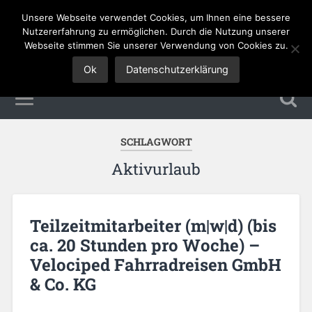
Unsere Webseite verwendet Cookies, um Ihnen eine bessere
Tourismus Jobs
Nutzererfahrung zu ermöglichen. Durch die Nutzung unserer
Webseite stimmen Sie unserer Verwendung von Cookies zu.
Ok
Datenschutzerklärung
SCHLAGWORT
Aktivurlaub
Teilzeitmitarbeiter (m|w|d) (bis
ca. 20 Stunden pro Woche) –
Velociped Fahrradreisen GmbH
& Co. KG