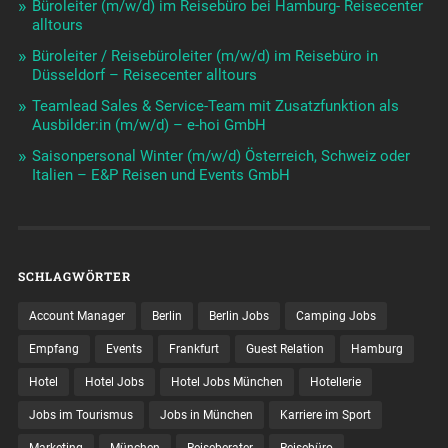
Büroleiter (m/w/d) im Reisebüro bei Hamburg- Reisecenter
alltours
Büroleiter / Reisebüroleiter (m/w/d) im Reisebüro in
Düsseldorf – Reisecenter alltours
Teamlead Sales & Service-Team mit Zusatzfunktion als
Ausbilder:in (m/w/d) – e-hoi GmbH
Saisonpersonal Winter (m/w/d) Österreich, Schweiz oder
Italien – E&P Reisen und Events GmbH
SCHLAGWÖRTER
Account Manager
Berlin
Berlin Jobs
Camping Jobs
Empfang
Events
Frankfurt
Guest Relation
Hamburg
Hotel
Hotel Jobs
Hotel Jobs München
Hotellerie
Jobs im Tourismus
Jobs in München
Karriere im Sport
Marketing
München
Reiseberater
Reisebüro