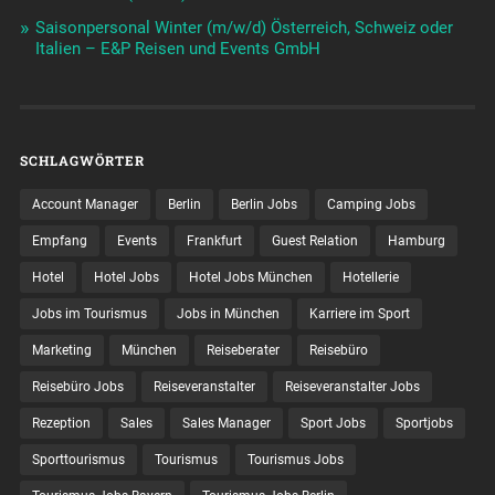
Saisonpersonal Winter (m/w/d) Österreich, Schweiz oder
Italien – E&P Reisen und Events GmbH
SCHLAGWÖRTER
Account Manager
Berlin
Berlin Jobs
Camping Jobs
Empfang
Events
Frankfurt
Guest Relation
Hamburg
Hotel
Hotel Jobs
Hotel Jobs München
Hotellerie
Jobs im Tourismus
Jobs in München
Karriere im Sport
Marketing
München
Reiseberater
Reisebüro
Reisebüro Jobs
Reiseveranstalter
Reiseveranstalter Jobs
Rezeption
Sales
Sales Manager
Sport Jobs
Sportjobs
Sporttourismus
Tourismus
Tourismus Jobs