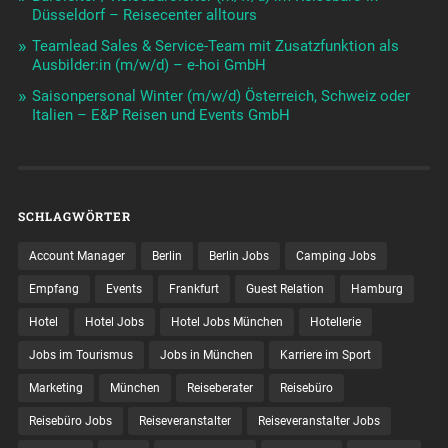
Düsseldorf – Reisecenter alltours
Teamlead Sales & Service-Team mit Zusatzfunktion als
Ausbilder:in (m/w/d) – e-hoi GmbH
Saisonpersonal Winter (m/w/d) Österreich, Schweiz oder
Italien – E&P Reisen und Events GmbH
SCHLAGWÖRTER
Account Manager
Berlin
Berlin Jobs
Camping Jobs
Empfang
Events
Frankfurt
Guest Relation
Hamburg
Hotel
Hotel Jobs
Hotel Jobs München
Hotellerie
Jobs im Tourismus
Jobs in München
Karriere im Sport
Marketing
München
Reiseberater
Reisebüro
Reisebüro Jobs
Reiseveranstalter
Reiseveranstalter Jobs