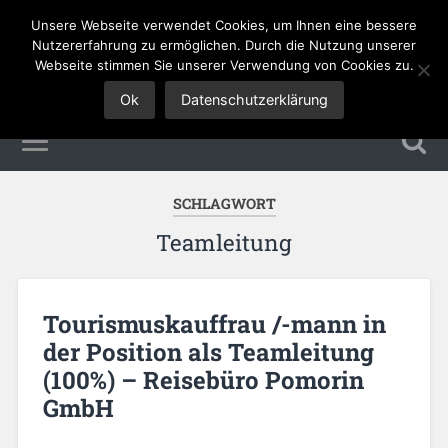
Unsere Webseite verwendet Cookies, um Ihnen eine bessere
Tourismus Jobs
Nutzererfahrung zu ermöglichen. Durch die Nutzung unserer
Webseite stimmen Sie unserer Verwendung von Cookies zu.
Ok
Datenschutzerklärung
SCHLAGWORT
Teamleitung
Tourismuskauffrau /-mann in
der Position als Teamleitung
(100%) – Reisebüro Pomorin
GmbH