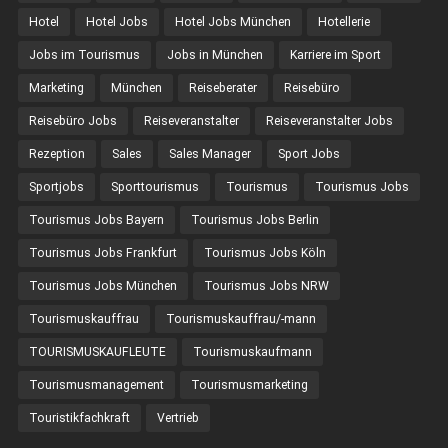
Hotel
Hotel Jobs
Hotel Jobs München
Hotellerie
Jobs im Tourismus
Jobs in München
Karriere im Sport
Marketing
München
Reiseberater
Reisebüro
Reisebüro Jobs
Reiseveranstalter
Reiseveranstalter Jobs
Rezeption
Sales
Sales Manager
Sport Jobs
Sportjobs
Sporttourismus
Tourismus
Tourismus Jobs
Tourismus Jobs Bayern
Tourismus Jobs Berlin
Tourismus Jobs Frankfurt
Tourismus Jobs Köln
Tourismus Jobs München
Tourismus Jobs NRW
Tourismuskauffrau
Tourismuskauffrau/-mann
TOURISMUSKAUFLEUTE
Tourismuskaufmann
Tourismusmanagement
Tourismusmarketing
Touristikfachkraft
Vertrieb