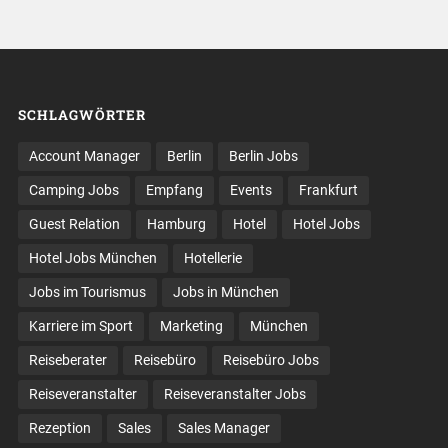
SCHLAGWÖRTER
Account Manager
Berlin
Berlin Jobs
Camping Jobs
Empfang
Events
Frankfurt
Guest Relation
Hamburg
Hotel
Hotel Jobs
Hotel Jobs München
Hotellerie
Jobs im Tourismus
Jobs in München
Karriere im Sport
Marketing
München
Reiseberater
Reisebüro
Reisebüro Jobs
Reiseveranstalter
Reiseveranstalter Jobs
Rezeption
Sales
Sales Manager