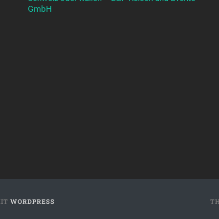
GmbH
MIT
WORDPRESS
T