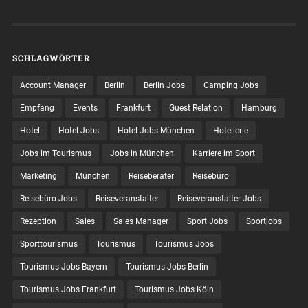
SCHLAGWÖRTER
Account Manager
Berlin
Berlin Jobs
Camping Jobs
Empfang
Events
Frankfurt
Guest Relation
Hamburg
Hotel
Hotel Jobs
Hotel Jobs München
Hotellerie
Jobs im Tourismus
Jobs in München
Karriere im Sport
Marketing
München
Reiseberater
Reisebüro
Reisebüro Jobs
Reiseveranstalter
Reiseveranstalter Jobs
Rezeption
Sales
Sales Manager
Sport Jobs
Sportjobs
Sporttourismus
Tourismus
Tourismus Jobs
Tourismus Jobs Bayern
Tourismus Jobs Berlin
Tourismus Jobs Frankfurt
Tourismus Jobs Köln