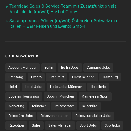
Teamlead Sales & Service-Team mit Zusatzfunktion als
Ausbilder:in (m/w/d) – e-hoi GmbH
Saisonpersonal Winter (m/w/d) Österreich, Schweiz oder
Italien – E&P Reisen und Events GmbH
SCHLAGWÖRTER
Account Manager
Berlin
Berlin Jobs
Camping Jobs
Empfang
Events
Frankfurt
Guest Relation
Hamburg
Hotel
Hotel Jobs
Hotel Jobs München
Hotellerie
Jobs im Tourismus
Jobs in München
Karriere im Sport
Marketing
München
Reiseberater
Reisebüro
Reisebüro Jobs
Reiseveranstalter
Reiseveranstalter Jobs
Rezeption
Sales
Sales Manager
Sport Jobs
Sportjobs