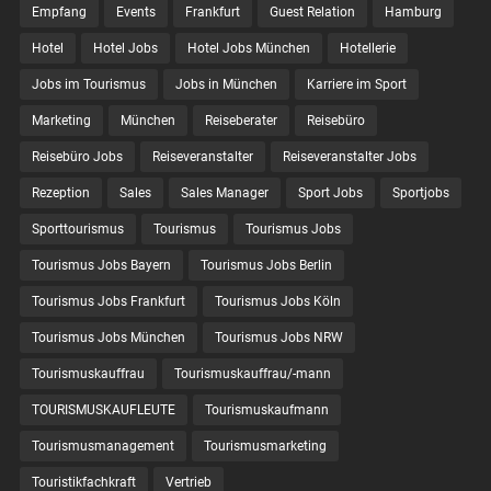
Empfang
Events
Frankfurt
Guest Relation
Hamburg
Hotel
Hotel Jobs
Hotel Jobs München
Hotellerie
Jobs im Tourismus
Jobs in München
Karriere im Sport
Marketing
München
Reiseberater
Reisebüro
Reisebüro Jobs
Reiseveranstalter
Reiseveranstalter Jobs
Rezeption
Sales
Sales Manager
Sport Jobs
Sportjobs
Sporttourismus
Tourismus
Tourismus Jobs
Tourismus Jobs Bayern
Tourismus Jobs Berlin
Tourismus Jobs Frankfurt
Tourismus Jobs Köln
Tourismus Jobs München
Tourismus Jobs NRW
Tourismuskauffrau
Tourismuskauffrau/-mann
TOURISMUSKAUFLEUTE
Tourismuskaufmann
Tourismusmanagement
Tourismusmarketing
Touristikfachkraft
Vertrieb