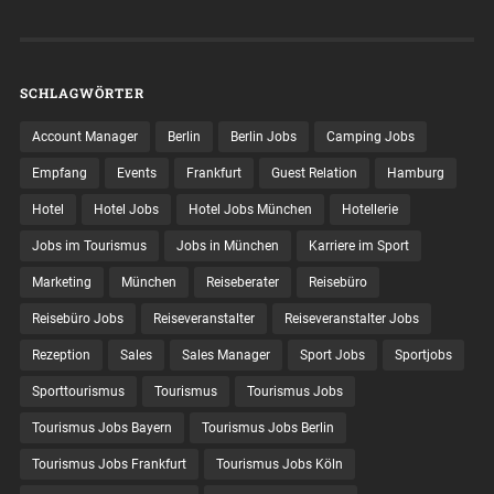
SCHLAGWÖRTER
Account Manager
Berlin
Berlin Jobs
Camping Jobs
Empfang
Events
Frankfurt
Guest Relation
Hamburg
Hotel
Hotel Jobs
Hotel Jobs München
Hotellerie
Jobs im Tourismus
Jobs in München
Karriere im Sport
Marketing
München
Reiseberater
Reisebüro
Reisebüro Jobs
Reiseveranstalter
Reiseveranstalter Jobs
Rezeption
Sales
Sales Manager
Sport Jobs
Sportjobs
Sporttourismus
Tourismus
Tourismus Jobs
Tourismus Jobs Bayern
Tourismus Jobs Berlin
Tourismus Jobs Frankfurt
Tourismus Jobs Köln