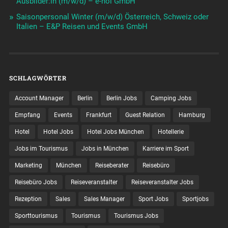
Ausbilder:in (m/w/d) – e-hoi GmbH
Saisonpersonal Winter (m/w/d) Österreich, Schweiz oder
Italien – E&P Reisen und Events GmbH
SCHLAGWÖRTER
Account Manager
Berlin
Berlin Jobs
Camping Jobs
Empfang
Events
Frankfurt
Guest Relation
Hamburg
Hotel
Hotel Jobs
Hotel Jobs München
Hotellerie
Jobs im Tourismus
Jobs in München
Karriere im Sport
Marketing
München
Reiseberater
Reisebüro
Reisebüro Jobs
Reiseveranstalter
Reiseveranstalter Jobs
Rezeption
Sales
Sales Manager
Sport Jobs
Sportjobs
Sporttourismus
Tourismus
Tourismus Jobs